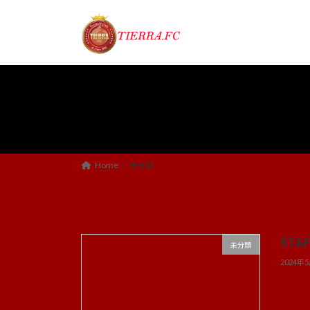
コ
ナ
ン
ビ
テ
ゲ
ン
ー
ツ
シ
へ
ョ
ス
ン
キ
に
ッ
移
プ
動
Home
未分類
STAF
未分類
2024年